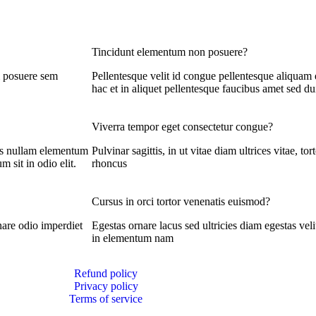
Tincidunt elementum non posuere?
m posuere sem
Pellentesque velit id congue pellentesque aliquam
hac et in aliquet pellentesque faucibus amet sed du
Viverra tempor eget consectetur congue?
tis nullam elementum
Pulvinar sagittis, in ut vitae diam ultrices vitae, to
m sit in odio elit.
rhoncus
Cursus in orci tortor venenatis euismod?
rnare odio imperdiet
Egestas ornare lacus sed ultricies diam egestas vel
in elementum nam
Refund policy
Privacy policy
Terms of service