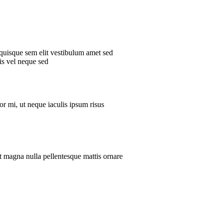
 quisque sem elit vestibulum amet sed
is vel neque sed
rtor mi, ut neque iaculis ipsum risus
it magna nulla pellentesque mattis ornare